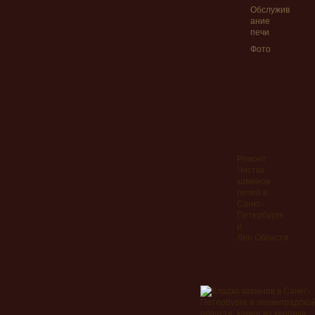
Обслужив
ание
печи
Фото
Ремонт
Чистка
каминов
печей в
Санкт-
Петербурге
и
Лен.Области