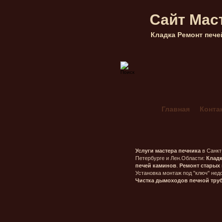
Сайт Мас
Кладка Ремонт пече
Главная
Конта
Кладка каминов 
Мангал Комбини
Печник в Гатчин
Услуги мастера печника
в Санкт
Петербурге и Лен.Области:
Клад
Печник в Морозо
печей каминов
.
Ремонт старых 
Установка монтаж под "ключ" недо
Печник в Орехо
Чистка дымоходов печной тру
Печник в Сестро
Печник Массив Г
Печь шведка под