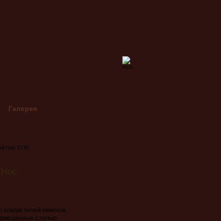
Галерея
ий Нос СПб
’
 Нос
хье (ленобласть)
Пб
о кладке печей каминов,
овмещенные с печью