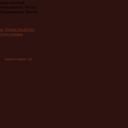
увших кирпичей,
тного кирпича. Чистка
борудованием. Закупка
совском районе
ке
,
Печник Лисий Нос
адская область)
Услуги печника
б и ЛенОбласти
од ключ
Комментариев:
(0)