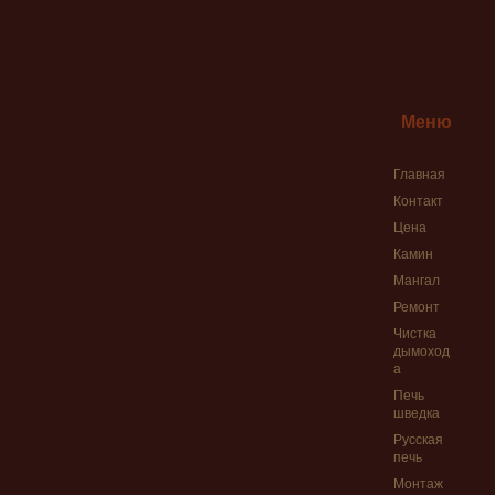
Ремонт печи на д
Русская печь — К
Согласование пе
Услуги печника 
Меню
Услуги печника 
Главная
Фото работ печн
Контакт
Чистка дымохода
Цена
Чистка печных т
Камин
Мангал
Ремонт
Чистка
дымоход
а
Печь
шведка
Русская
печь
Монтаж