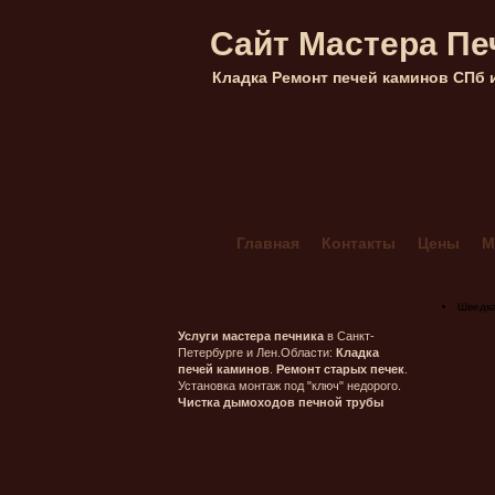
Сайт Мастера Пе
Кладка Ремонт печей каминов СПб 
Главная
Контакты
Цены
М
Кладка каминов из кирпича в Са
Мангал Комбинированный 4+
Шведк
Печник в Гатчинском районе ле
Услуги мастера печника
в Санкт-
Петербурге и Лен.Области:
Кладка
Печник в Морозовке (ленобласт
печей каминов
.
Ремонт старых печек
.
Установка монтаж под "ключ" недорого.
Печник в Орехово-Васкелово
Чистка дымоходов печной трубы
Печник в Сестрорецке — Лисий 
Печник Массив Грибное (ленобл
Печь шведка под ключ
Прочис