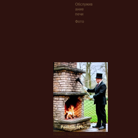
Обслужив
ание
печи
Фото
Ремонт Чистка каминов печей