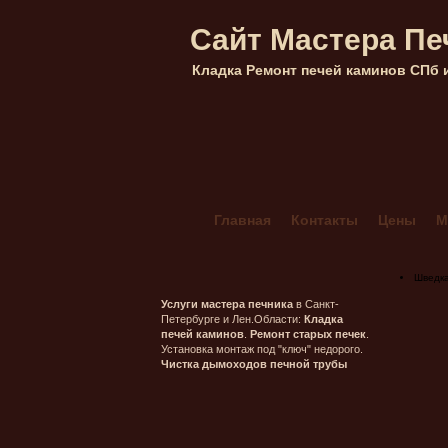
Сайт Мастера Пе
Кладка Ремонт печей каминов СПб 
Главная
Контакты
Цены
М
Кладка каминов из кирпича в Са
Мангал Комбинированный 4+
Шведк
Печник в Гатчинском районе ле
Услуги мастера печника
в Санкт-
Петербурге и Лен.Области:
Кладка
Печник в Морозовке (ленобласт
печей каминов
.
Ремонт старых печек
.
Установка монтаж под "ключ" недорого.
Печник в Орехово-Васкелово
Чистка дымоходов печной трубы
Печник в Сестрорецке — Лисий 
Печник Массив Грибное (ленобл
Печь шведка под ключ
Прочис