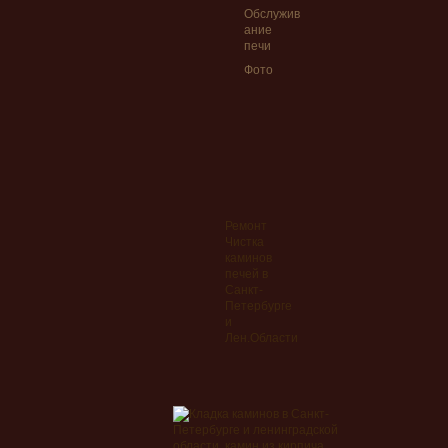
Обслужив
ание
печи
Фото
Ремонт
Чистка
каминов
печей в
Санкт-
Петербурге
и
Лен.Области