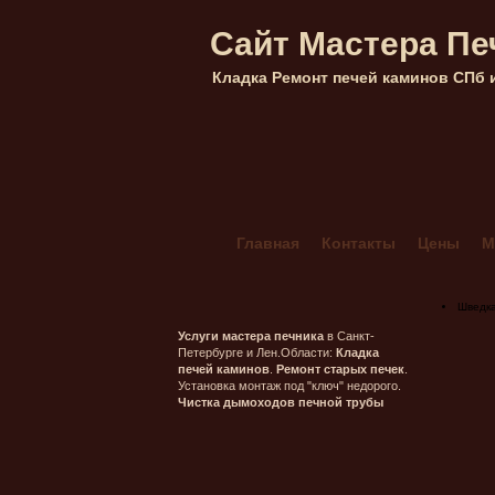
Сайт Мастера Пе
Кладка Ремонт печей каминов СПб 
Главная
Контакты
Цены
М
Кладка каминов из кирпича в Са
Мангал Комбинированный 4+
Шведк
Печник в Гатчинском районе ле
Услуги мастера печника
в Санкт-
Петербурге и Лен.Области:
Кладка
Печник в Морозовке (ленобласт
печей каминов
.
Ремонт старых печек
.
Установка монтаж под "ключ" недорого.
Печник в Орехово-Васкелово
Чистка дымоходов печной трубы
Печник в Сестрорецке — Лисий 
Печник Массив Грибное (ленобл
Печь шведка под ключ
Прочис