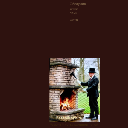
Обслужив
ание
печи
Фото
Ремонт Чистка каминов печей