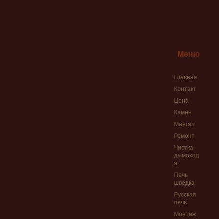
Ремонт печи на д
Русская печь — К
Согласование пе
Услуги печника 
Меню
Услуги печника 
Главная
Фото работ печн
Контакт
Чистка дымохода
Цена
Чистка печных т
Камин
Мангал
Ремонт
Чистка
дымоход
а
Печь
шведка
Русская
печь
Монтаж