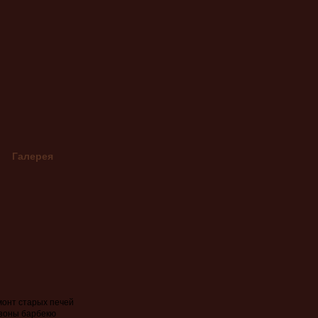
Галерея
хье (ленобласть)
Пб
монт старых печей
 зоны барбекю