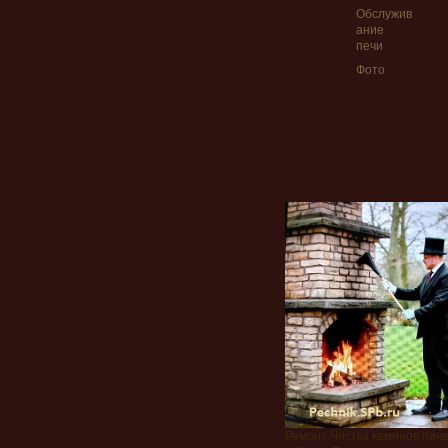
Обслужив
ание
печи
Фото
Ремонт Чистка каминов печ