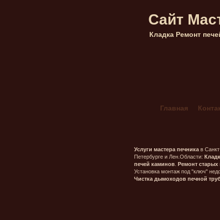
Сайт Мас
Кладка Ремонт пече
Главная
Конта
Кладка каминов 
Мангал Комбини
Печник в Гатчин
Услуги мастера печника
в Санкт
Петербурге и Лен.Области:
Клад
Печник в Морозо
печей каминов
.
Ремонт старых 
Установка монтаж под "ключ" недо
Печник в Орехо
Чистка дымоходов печной тру
Печник в Сестро
Печник Массив Г
Печь шведка под