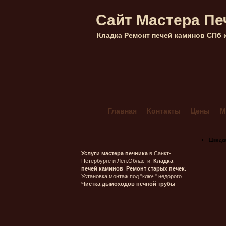
Сайт Мастера Пе
Кладка Ремонт печей каминов СПб 
Главная
Контакты
Цены
М
Кладка каминов из кирпича в Са
Мангал Комбинированный 4+
Шведк
Печник в Гатчинском районе ле
Услуги мастера печника
в Санкт-
Петербурге и Лен.Области:
Кладка
Печник в Морозовке (ленобласт
печей каминов
.
Ремонт старых печек
.
Установка монтаж под "ключ" недорого.
Печник в Орехово-Васкелово
Чистка дымоходов печной трубы
Печник в Сестрорецке — Лисий 
Печник Массив Грибное (ленобл
Печь шведка под ключ
Прочис