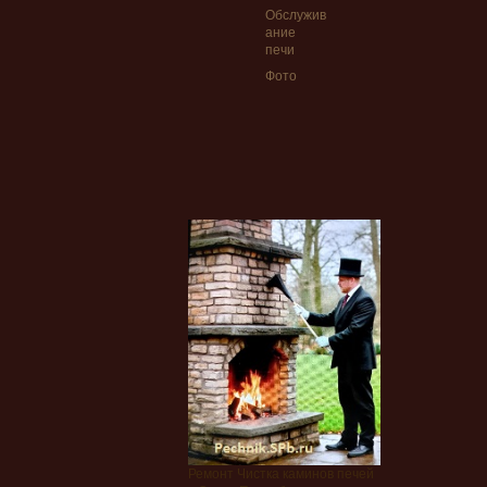
Обслужив
ание
печи
Фото
Ремонт Чистка каминов печей