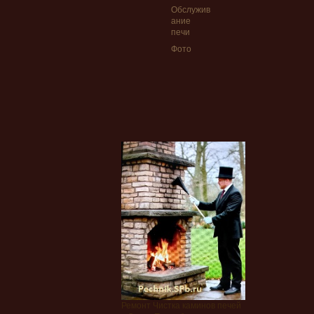
Обслужив
ание
печи
Фото
Ремонт Чистка каминов печей