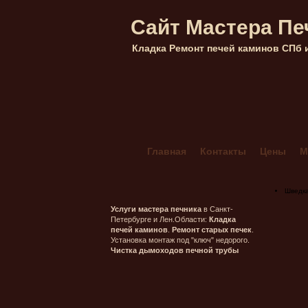
Сайт Мастера Пе
Кладка Ремонт печей каминов СПб 
Главная
Контакты
Цены
М
Кладка каминов из кирпича в Са
Мангал Комбинированный 4+
Шведк
Печник в Гатчинском районе ле
Услуги мастера печника
в Санкт-
Петербурге и Лен.Области:
Кладка
Печник в Морозовке (ленобласт
печей каминов
.
Ремонт старых печек
.
Установка монтаж под "ключ" недорого.
Печник в Орехово-Васкелово
Чистка дымоходов печной трубы
Печник в Сестрорецке — Лисий 
Печник Массив Грибное (ленобл
Печь шведка под ключ
Прочис