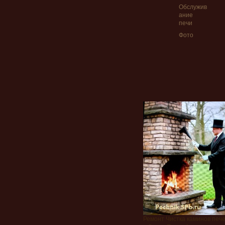
Обслужив
ание
печи
Фото
Ремонт Чистка каминов печ