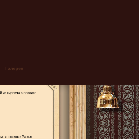
Галерея
й из кирпича в поселке
хье (ленобласть)
Пб
м в поселке Рахья