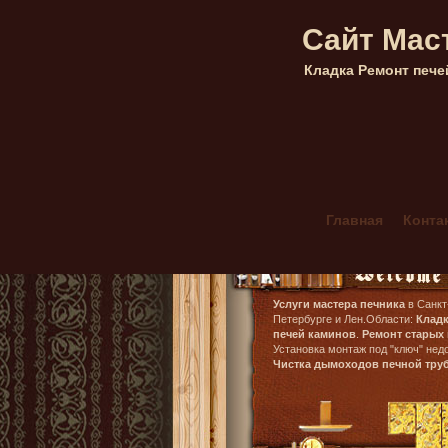
Сайт Мас
Кладка Ремонт пече
Главная
Конта
Кладка каминов 
Мангал Комбини
Печник в Гатчин
Услуги мастера печника
в Санкт
Петербурге и Лен.Области:
Клад
Печник в Морозо
печей каминов
.
Ремонт старых 
Установка монтаж под "ключ" недо
Печник в Орехо
Чистка дымоходов печной тру
Печник в Сестро
Печник Массив Г
Печь шведка под