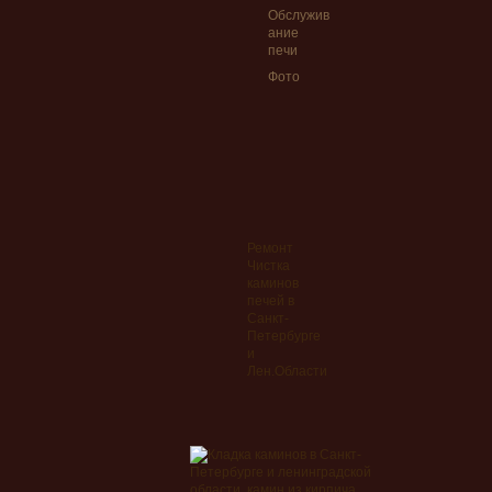
Обслужив
ание
печи
Фото
Ремонт
Чистка
каминов
печей в
Санкт-
Петербурге
и
Лен.Области