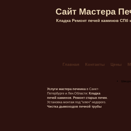
Сайт Мастера Пе
Кладка Ремонт печей каминов СПб 
Главная
Контакты
Цены
М
Кладка каминов из кирпича в Са
Мангал Комбинированный 4+
Шведк
Печник в Гатчинском районе ле
Услуги мастера печника
в Санкт-
Петербурге и Лен.Области:
Кладка
Печник в Морозовке (ленобласт
печей каминов
.
Ремонт старых печек
.
Установка монтаж под "ключ" недорого.
Печник в Орехово-Васкелово
Чистка дымоходов печной трубы
Печник в Сестрорецке — Лисий 
Печник Массив Грибное (ленобл
Печь шведка под ключ
Прочис