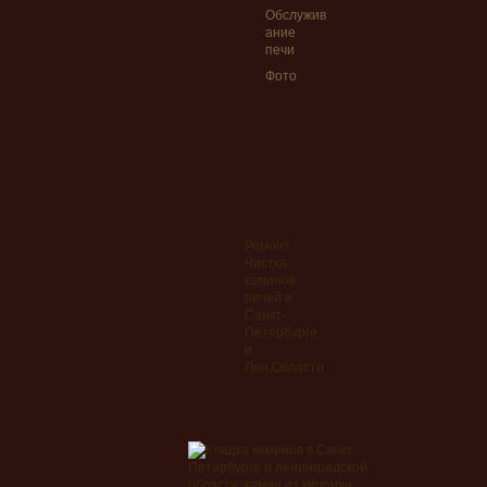
Обслужив
ание
печи
Фото
Ремонт
Чистка
каминов
печей в
Санкт-
Петербурге
и
Лен.Области