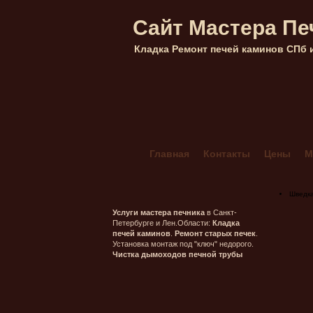
Сайт Мастера Пе
Кладка Ремонт печей каминов СПб 
Главная
Контакты
Цены
М
Кладка каминов из кирпича в Са
Мангал Комбинированный 4+
Шведк
Печник в Гатчинском районе ле
Услуги мастера печника
в Санкт-
Петербурге и Лен.Области:
Кладка
Печник в Морозовке (ленобласт
печей каминов
.
Ремонт старых печек
.
Установка монтаж под "ключ" недорого.
Печник в Орехово-Васкелово
Чистка дымоходов печной трубы
Печник в Сестрорецке — Лисий 
Печник Массив Грибное (ленобл
Печь шведка под ключ
Прочис