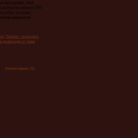
ак вам удобно. Мой
, всегда на связи в СПб
м хобби, получал
печей каминов из
совском районе
адская область)
чи
,
Печник - трубочист
б и ЛенОбласти
а дымохода от сажи
од ключ
Комментариев:
(0)