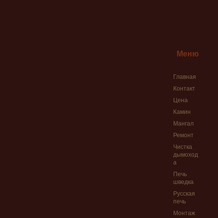
Ремонт печи на д
Русская печь — К
Согласование пе
Услуги печника 
Меню
Услуги печника 
Главная
Фото работ печн
Контакт
Чистка дымохода
Цена
Чистка печных т
Камин
Мангал
Ремонт
Чистка
дымоход
а
Печь
шведка
Русская
печь
Монтаж