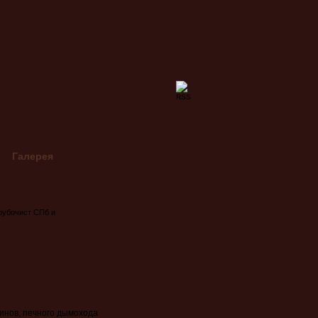
Галерея
рубочист СПб и
хье (ленобласть)
Пб
инов, печного дымохода