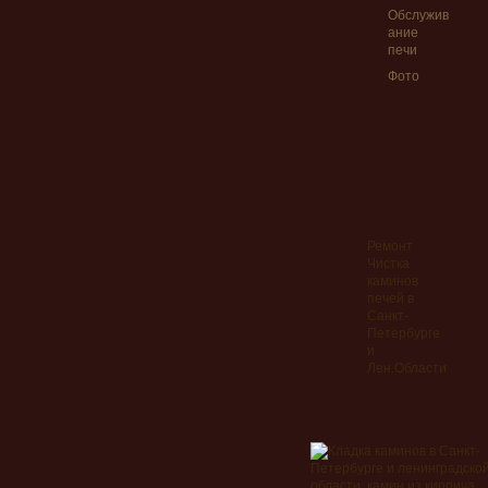
Обслужив
ание
печи
Фото
Ремонт
Чистка
каминов
печей в
Санкт-
Петербурге
и
Лен.Области