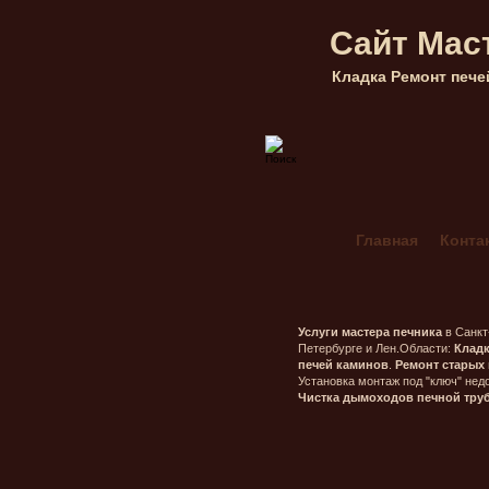
Сайт Мас
Кладка Ремонт пече
Главная
Конта
Кладка каминов 
Мангал Комбини
Печник в Гатчин
Услуги мастера печника
в Санкт
Петербурге и Лен.Области:
Клад
Печник в Морозо
печей каминов
.
Ремонт старых 
Установка монтаж под "ключ" недо
Печник в Орехо
Чистка дымоходов печной тру
Печник в Сестро
Печник Массив Г
Печь шведка под